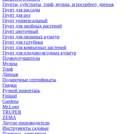
Грунты, субстраты, торф, мульча, агросорбент, дренаж
Грунт для рассады
Грунт для роз
Грунт универсальный
Грунт для хвойных растений
Грунт цветочный
Грунт для овощных культур
Грунт для голубики
Грунт для комнатных растений
Грунт для плодово-ягодных культур
Почвоулучшители
Мульча
Торф
Дренаж
Подарочные сертификаты
Грядки
Ручной инвентарь
Finland
Gardena
Mr.Logo
TRUPER
ZEMA
Другие производители
Инструменты садовые
Парники , крепления