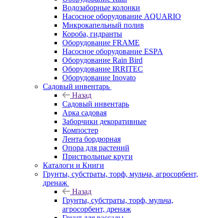
Водозаборные колонки
Насосное оборудование AQUARIO
Микрокапельный полив
Короба, гидранты
Оборудование FRAME
Насосное оборудование ESPA
Оборудование Rain Bird
Оборудование IRRITEC
Оборудование Inovato
Садовый инвентарь
Назад
Садовый инвентарь
Арка садовая
Заборчики декоративные
Компостер
Лента бордюрная
Опора для растений
Приствольные круги
Каталоги и Книги
Грунты, субстраты, торф, мульча, агросорбент,
дренаж
Назад
Грунты, субстраты, торф, мульча,
агросорбент, дренаж
Грунт для рассады