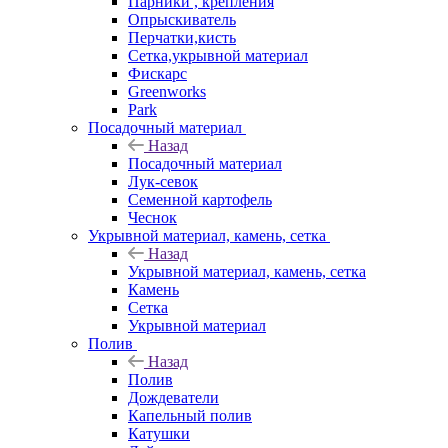
Парники , крепления
Опрыскиватель
Перчатки,кисть
Сетка,укрывной материал
Фискарс
Greenworks
Park
Посадочный материал
Назад
Посадочный материал
Лук-севок
Семенной картофель
Чеснок
Укрывной материал, камень, сетка
Назад
Укрывной материал, камень, сетка
Камень
Сетка
Укрывной материал
Полив
Назад
Полив
Дождеватели
Капельный полив
Катушки