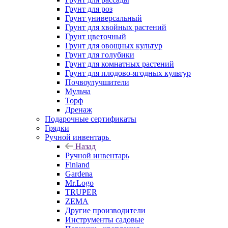
Грунт для роз
Грунт универсальный
Грунт для хвойных растений
Грунт цветочный
Грунт для овощных культур
Грунт для голубики
Грунт для комнатных растений
Грунт для плодово-ягодных культур
Почвоулучшители
Мульча
Торф
Дренаж
Подарочные сертификаты
Грядки
Ручной инвентарь
Назад
Ручной инвентарь
Finland
Gardena
Mr.Logo
TRUPER
ZEMA
Другие производители
Инструменты садовые