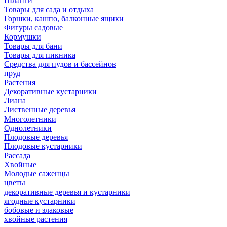
Шланги
Товары для сада и отдыха
Горшки, кашпо, балконные ящики
Фигуры садовые
Кормушки
Товары для бани
Товары для пикника
Средства для пудов и бассейнов
пруд
Растения
Декоративные кустарники
Лиана
Лиственные деревья
Многолетники
Однолетники
Плодовые деревья
Плодовые кустарники
Рассада
Хвойные
Молодые саженцы
цветы
декоративные деревья и кустарники
ягодные кустарники
бобовые и злаковые
хвойные растения