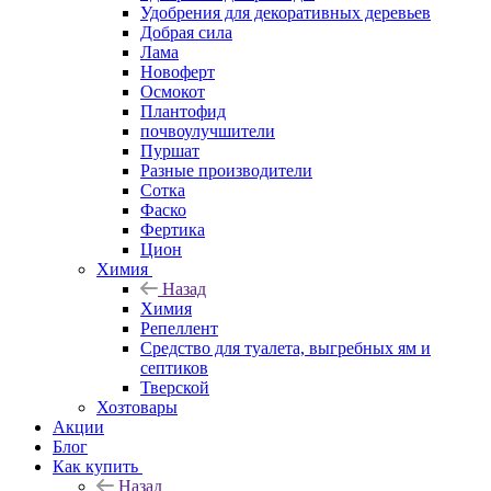
Удобрения для декоративных деревьев
Добрая сила
Лама
Новоферт
Осмокот
Плантофид
почвоулучшители
Пуршат
Разные производители
Сотка
Фаско
Фертика
Цион
Химия
Назад
Химия
Репеллент
Средство для туалета, выгребных ям и
септиков
Тверской
Хозтовары
Акции
Блог
Как купить
Назад